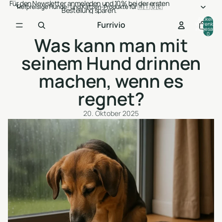
Für den Newsletter anmeleden und 10% bei der ersten
Tiefpreisige Hunde- und Katzen-Produkte für 🇦🇹 🇩🇪
Bestellung sparen.
Artikel im
Furrivio
Warenkorb
insgesamt:
0
Was kann man mit
seinem Hund drinnen
machen, wenn es
regnet?
20. Oktober 2025