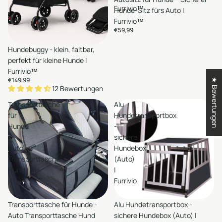
Hinzufügen
Furrivio™
Hunde-Sitz fürs Auto |
Furrivio™
€59,99
en
Hundebuggy - klein, faltbar,
Hinzufügen
perfekt für kleine Hunde |
Furrivio™
€149,99
★ Bewertungen
12 Bewertungen
Transporttasche
Alu
für
Hundetransportbox
Hunde
-
-
sichere
Auto
Hundebox
Transporttasche
(Auto)
Hund
|
Furrivio
en
Auswählen
Transporttasche für Hunde -
Alu Hundetransportbox -
Hinzufügen
Hinzufügen
Auto Transporttasche Hund
sichere Hundebox (Auto) |