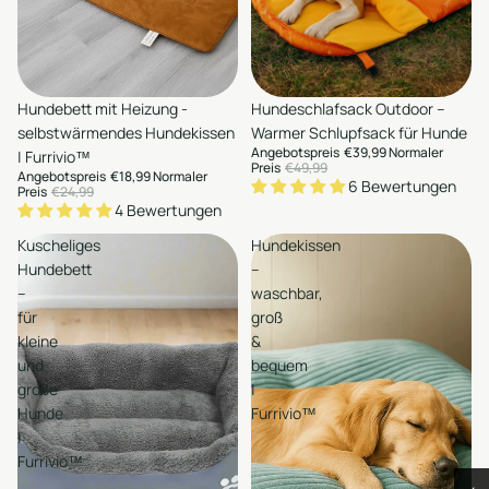
en
Auswählen
Sale
Hundebett mit Heizung -
Sale
Hundeschlafsack Outdoor –
Hinzufügen
Hinzufügen
selbstwärmendes Hundekissen
Warmer Schlupfsack für Hunde
Angebotspreis
€39,99
Normaler
| Furrivio™
Preis
€49,99
Angebotspreis
€18,99
Normaler
6 Bewertungen
Preis
€24,99
4 Bewertungen
Kuscheliges
Hundekissen
Hundebett
–
–
waschbar,
für
groß
kleine
&
und
bequem
große
|
Hunde
Furrivio™
|
Furrivio™