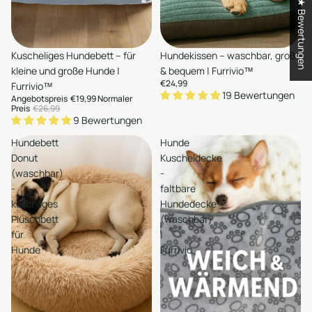
★ Bewertungen
en
Auswählen
Sale
Kuscheliges Hundebett – für
Hundekissen – waschbar, groß
Hinzufügen
Hinzufügen
kleine und große Hunde |
& bequem | Furrivio™
€24,99
Furrivio™
19 Bewertungen
Angebotspreis
€19,99
Normaler
Preis
€26,99
9 Bewertungen
Hundebett
Hunde
Donut
Kuscheldecke
(waschbar)
-
-
faltbare
kuschliges
Hundedecke
Plüschbett
(waschbar)
für
|
Hunde
Furrivio