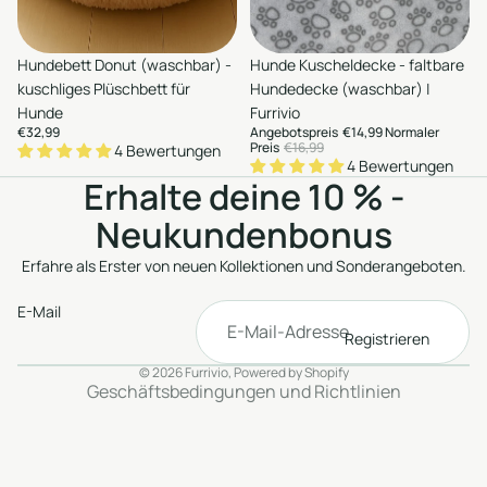
en
Auswählen
Hundebett Donut (waschbar) -
Sale
Hunde Kuscheldecke - faltbare
Hinzufügen
Hinzufügen
kuschliges Plüschbett für
Hundedecke (waschbar) |
Hunde
Furrivio
€32,99
Angebotspreis
€14,99
Normaler
Preis
€16,99
4 Bewertungen
4 Bewertungen
Erhalte deine 10 % -
Neukundenbonus
Erfahre als Erster von neuen Kollektionen und Sonderangeboten.
Datenschutzerklärung
AGB
E-Mail
Versand
Kontaktinformationen
Registrieren
Impressum
Widerrufsrecht
© 2026
Furrivio
, Powered by Shopify
Geschäftsbedingungen und Richtlinien