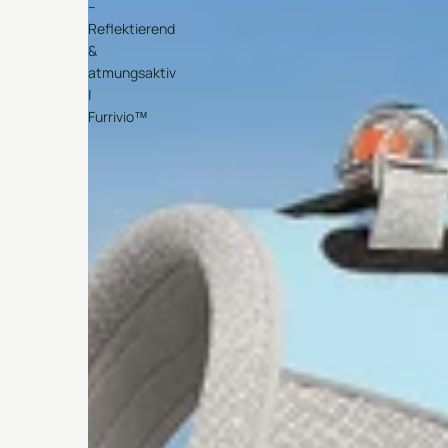
–
Reflektierend
&
atmungsaktiv
|
Furrivio™