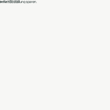
ersten Bestellung sparen.
e für 🇦🇹 🇩🇪