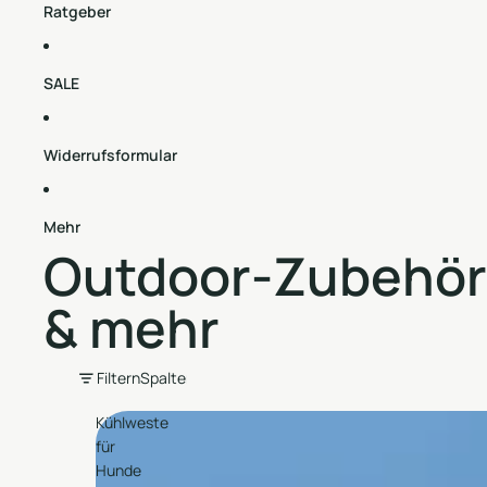
Ratgeber
SALE
Widerrufsformular
Mehr
Outdoor-Zubehör
& mehr
Filtern
Spaltenraster
Kühlweste
für
Hunde