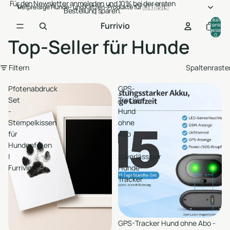
Für den Newsletter anmeleden und 10% bei der ersten
Tiefpreisige Hunde- und Katzen-Produkte für 🇦🇹 🇩🇪
Bestellung sparen.
Artikel im
Furrivio
Warenkorb
insgesamt:
0
Top-Seller für Hunde
Filtern
Spaltenraste
Pfotenabdruck
GPS-
Set
Tracker
-
Hund
Stempelkissen
ohne
für
Abo
Hundepfoten
-
|
zuverlässiger
Furrivio
Hunde-
Tracker
Auswählen
GPS-Tracker Hund ohne Abo -
Hinzufügen
en