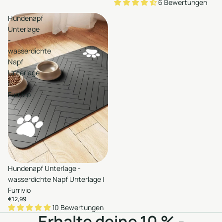
6 Bewertungen
Hundenapf
Unterlage
-
wasserdichte
Napf
Unterlage
|
Furrivio
en
Hundenapf Unterlage -
Hinzufügen
wasserdichte Napf Unterlage |
Furrivio
€12,99
10 Bewertungen
Erhalte deine 10 % -