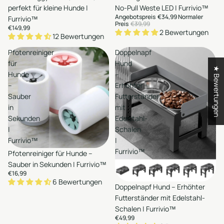
Hinzufügen
Hinzufügen
perfekt für kleine Hunde |
No-Pull Weste LED | Furrivio™
Angebotspreis
€34,99
Normaler
Furrivio™
Preis
€39,99
€149,99
2 Bewertungen
12 Bewertungen
Pfotenreiniger
Doppelnapf
für
Hund
★ Bewertungen
Hunde
–
–
Erhöhter
Sauber
Futterständer
in
mit
Sekunden
Edelstahl-
|
Schalen
en
Furrivio™
|
Furrivio™
Pfotenreiniger für Hunde –
Hinzufügen
Sauber in Sekunden | Furrivio™
Auswählen
€16,99
6 Bewertungen
Doppelnapf Hund – Erhöhter
Hinzufügen
Futterständer mit Edelstahl-
Schalen | Furrivio™
€49,99