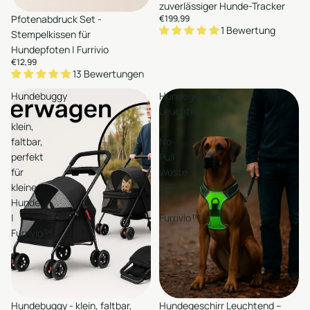
zuverlässiger Hunde-Tracker
Pfotenabdruck Set -
€199,99
Hinzufügen
1 Bewertung
Stempelkissen für
Hundepfoten | Furrivio
€12,99
13 Bewertungen
Hundebuggy
Hundegeschirr
-
Leuchtend
klein,
–
faltbar,
No-
perfekt
Pull
für
Weste
kleine
LED
Hunde
|
|
Furrivio™
Furrivio™
en
Auswählen
Hundebuggy - klein, faltbar,
Sale
Hundegeschirr Leuchtend –