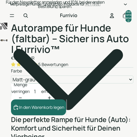
Für den Newsletter anmeleden und 10% bei der ersten
Tiefpreisige Hunde- und Katzen-Produkte für 🇦🇹 🇩🇪
Bestellung sparen.
Artikel im
Furrivio
Warenkorb
insgesamt:
0
Autorampe für Hunde
(faltbar) – Sicher ins Auto
| Furrivio™
€79,99 EUR
5 Bewertungen
Farbe
Menge
Menge
verringern
erhöhen
In den Warenkorb legen
Die perfekte Rampe für Hunde (Auto):
Komfort und Sicherheit für Deinen
Vierbeiner