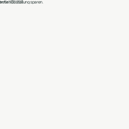
ersten Bestellung sparen.
e für 🇦🇹 🇩🇪