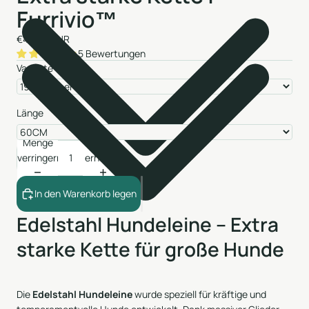
Furrivio™
€45,99 EUR
5 Bewertungen
Variante
Länge
Menge
Menge
verringern
erhöhen
In den Warenkorb legen
Edelstahl Hundeleine – Extra
starke Kette für große Hunde
Die
Edelstahl Hundeleine
wurde speziell für kräftige und