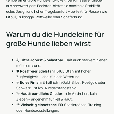
temperamentvolle Hunde entwickelt. Dank massiver Glieder
aus hochwertigem Edelstahl bietet sie maximale Stabilität,
edles Design und hohen Tragekomfort – perfekt für Rassen wie
Pitbull, Bulldogge, Rottweiler oder Schäferhund.
Warum du die Hundeleine für
große Hunde lieben wirst
💪
Ultra-robust & belastbar:
Hält auch starkem Ziehen
mühelos stand.
🛡️
Rostfreier Edelstahl:
316L-Stahl mit hoher
Zugfestigkeit – ideal für jede Witterung.
✨
Edles Finish:
Erhältlich in Gold, Silber, Roségold oder
Schwarz – stilvoll & widerstandsfähig.
🐾
Hautfreundliche Glieder:
Kein Verdrehen, kein
Ziepen – angenehm für Fell & Haut.
🎯
Vielseitig einsetzbar:
Für Spaziergänge, Training
oder Hundeausstellungen.