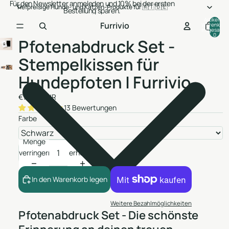
Für den Newsletter anmeleden und 10% bei der ersten
Tiefpreisige Hunde- und Katzen-Produkte für 🇦🇹 🇩🇪
Bestellung sparen.
Artikel im
Furrivio
Warenkorb
insgesamt:
0
Pfotenabdruck Set -
Stempelkissen für
Hundepfoten | Furrivio
€12,99 EUR
13 Bewertungen
Farbe
Menge
Menge
verringern
erhöhen
In den Warenkorb legen
Weitere Bezahlmöglichkeiten
Pfotenabdruck Set - Die schönste