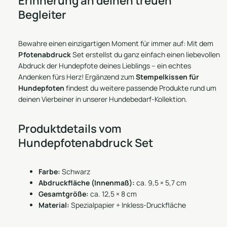
Erinnerung an deinen treuen
Begleiter
Bewahre einen einzigartigen Moment für immer auf: Mit dem
Pfotenabdruck
Set erstellst du ganz einfach einen liebevollen
Abdruck der Hundepfote deines Lieblings – ein echtes
Andenken fürs Herz! Ergänzend zum
Stempelkissen für
Hundepfoten
findest du weitere passende Produkte rund um
deinen Vierbeiner in unserer
Hundebedarf-Kollektion
.
Produktdetails vom
Hundepfotenabdruck Set
Farbe:
Schwarz
Abdruckfläche (Innenmaß):
ca. 9,5 × 5,7 cm
Gesamtgröße:
ca. 12,5 × 8 cm
Material:
Spezialpapier + Inkless-Druckfläche